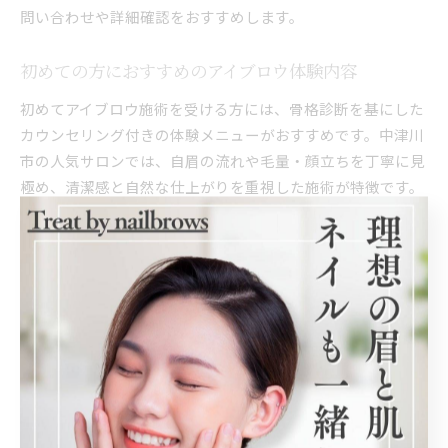
問い合わせや詳細確認をおすすめします。
初めての方におすすめのアイブロウ体験内容
初めてアイブロウ施術を受ける方には、骨格診断を基にした
カウンセリング付きの体験メニューがおすすめです。中津川
市の人気サロンでは、自眉の流れや毛量・顔立ちを丁寧に見
極め、清潔感と自然な仕上がりを重視した施術が特徴です。
眉毛WAXやフェイスワックスで産毛や余分な毛を除去し、肌
表面を整えることで印象が大きく変わります。
具体的な施術の流れとしては、カウンセリング→眉デザイン
提案→WAXやパーマによる施術→仕上げのメイクアドバイス
というステップが一般的です。失敗例として、自己処理で形
を整えすぎてしまった場合でも、プロによるリカバリーが可
能なケースが多いので安心です。
施術後は、アフターケアの説明や自宅でのメンテナンス方法
も教えてもらえるため、初心者でも安心して美眉をキープで