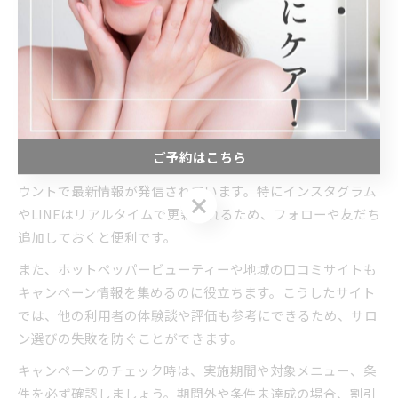
きます。肌が敏感な方は、事前に相談しておくとリスクを最
小限に抑えられます。
期間限定アイブロウキャンペーンのチェック方法
アイブロウの期間限定キャンペーンは定期的に実施されてお
り、情報を逃さずキャッチすることが大切です。岐阜県中津
ご予約はこちら
川市のサロンでは、公式ホームページやSNS、LINE公式アカ
ウントで最新情報が発信されています。特にインスタグラム
ご予約はこちら
やLINEはリアルタイムで更新されるため、フォローや友だち
追加しておくと便利です。
また、ホットペッパービューティーや地域の口コミサイトも
キャンペーン情報を集めるのに役立ちます。こうしたサイト
では、他の利用者の体験談や評価も参考にできるため、サロ
ン選びの失敗を防ぐことができます。
キャンペーンのチェック時は、実施期間や対象メニュー、条
件を必ず確認しましょう。期間外や条件未達成の場合、割引