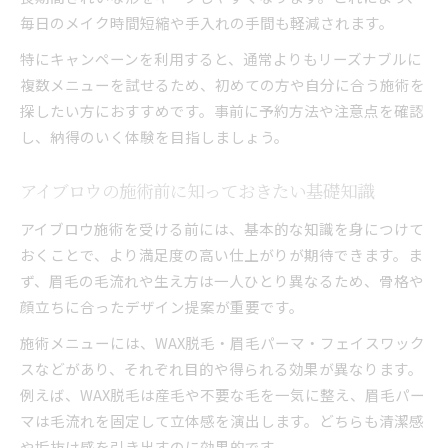
毎日のメイク時間短縮や手入れの手間も軽減されます。
自分らしさを引き出すアイブロウ活用術
特にキャンペーンを利用すると、通常よりもリーズナブルに
アイブロウで周囲に好印象を与える方法
複数メニューを試せるため、初めての方や自分に合う施術を
アイブロウ体験で得られる新しい自分発見
探したい方におすすめです。事前に予約方法や注意点を確認
し、納得のいく体験を目指しましょう。
アイブロウの施術前に知っておきたい基礎知識
アイブロウ施術を受ける前には、基本的な知識を身につけて
おくことで、より満足度の高い仕上がりが期待できます。ま
ず、眉毛の毛流れや生え方は一人ひとり異なるため、骨格や
顔立ちに合ったデザイン提案が重要です。
施術メニューには、WAX脱毛・眉毛パーマ・フェイスワック
スなどがあり、それぞれ目的や得られる効果が異なります。
例えば、WAX脱毛は産毛や不要な毛を一気に整え、眉毛パー
マは毛流れを固定して立体感を演出します。どちらも清潔感
や垢抜け感を引き出すのに効果的です。