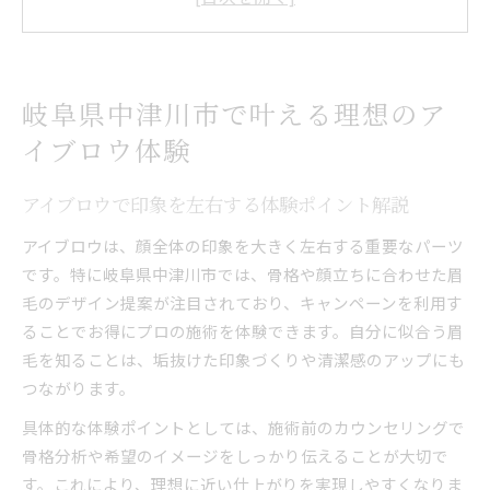
アイブロウサロンの比較で迷わない選び方
口コミから分かるアイブロウ体験の魅力発見
印象アップへ導くアイブロウ施術の魅力紹介
アイブロウ施術で印象が変わる理由を徹底解説
岐阜県中津川市で叶える理想のア
人気のアイブロウ施術メニューの特徴とは
イブロウ体験
アイブロウで垢抜け印象を叶える施術事例
アイブロウ専門店の施術が選ばれる秘密
アイブロウで印象を左右する体験ポイント解説
アイブロウ施術後の持続力と仕上がりの違い
アイブロウは、顔全体の印象を大きく左右する重要なパーツ
自分に合う眉を見つけるキャンペーン案内
です。特に岐阜県中津川市では、骨格や顔立ちに合わせた眉
アイブロウキャンペーンの活用術と申込方法
毛のデザイン提案が注目されており、キャンペーンを利用す
ることでお得にプロの施術を体験できます。自分に似合う眉
初めての方におすすめのアイブロウ体験内容
毛を知ることは、垢抜けた印象づくりや清潔感のアップにも
期間限定アイブロウキャンペーンのチェック方
つながります。
法
お得なアイブロウクーポン情報の探し方
具体的な体験ポイントとしては、施術前のカウンセリングで
骨格分析や希望のイメージをしっかり伝えることが大切で
アイブロウキャンペーンで叶う理想の眉体験
す。これにより、理想に近い仕上がりを実現しやすくなりま