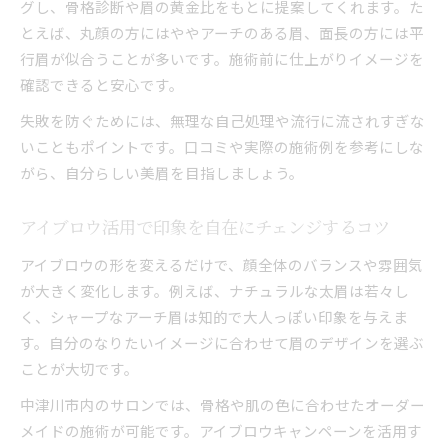
グし、骨格診断や眉の黄金比をもとに提案してくれます。た
とえば、丸顔の方にはややアーチのある眉、面長の方には平
行眉が似合うことが多いです。施術前に仕上がりイメージを
確認できると安心です。
失敗を防ぐためには、無理な自己処理や流行に流されすぎな
いこともポイントです。口コミや実際の施術例を参考にしな
がら、自分らしい美眉を目指しましょう。
アイブロウ活用で印象を自在にチェンジするコツ
アイブロウの形を変えるだけで、顔全体のバランスや雰囲気
が大きく変化します。例えば、ナチュラルな太眉は若々し
く、シャープなアーチ眉は知的で大人っぽい印象を与えま
す。自分のなりたいイメージに合わせて眉のデザインを選ぶ
ことが大切です。
中津川市内のサロンでは、骨格や肌の色に合わせたオーダー
メイドの施術が可能です。アイブロウキャンペーンを活用す