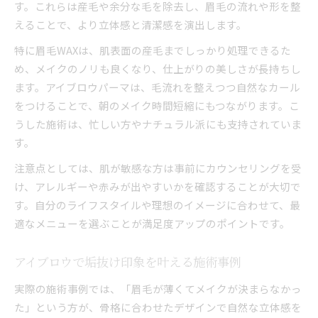
す。これらは産毛や余分な毛を除去し、眉毛の流れや形を整
えることで、より立体感と清潔感を演出します。
特に眉毛WAXは、肌表面の産毛までしっかり処理できるた
め、メイクのノリも良くなり、仕上がりの美しさが長持ちし
ます。アイブロウパーマは、毛流れを整えつつ自然なカール
をつけることで、朝のメイク時間短縮にもつながります。こ
うした施術は、忙しい方やナチュラル派にも支持されていま
す。
注意点としては、肌が敏感な方は事前にカウンセリングを受
け、アレルギーや赤みが出やすいかを確認することが大切で
す。自分のライフスタイルや理想のイメージに合わせて、最
適なメニューを選ぶことが満足度アップのポイントです。
アイブロウで垢抜け印象を叶える施術事例
実際の施術事例では、「眉毛が薄くてメイクが決まらなかっ
た」という方が、骨格に合わせたデザインで自然な立体感を