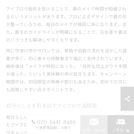
アイブロウ施術を受けることで、朝のメイク時間が短縮され
るというメリットがあります。プロによるデザインで眉の形
が整っているため、毎日のメイクが格段に楽になります。ま
た、眉毛のガイドラインが明確になることで、左右差や濃淡
のバラつきも解消しやすくなります。
特に中津川市のサロンでは、骨格や自眉の流れを活かした提
案が多く、初心者から経験者まで幅広く支持されています。
施術後は「メイクが時短になった」「自然な仕上がりで手間
が減った」といった実体験の声が目立ちます。キャンペーン
期間中は、初回限定の特典や割引もあるため、初めての方に
も挑戦しやすい点がポイントです。
自分らしさを引き出すアイブロウ活用術
自分らしい印象を演出するためには、骨格や顔立ちに合わせ
070-5441-8484
たアイブロウデザインが欠かせません。中津川市のアイブロ
※営業電話固くお断り
お問い合わせ
ご予約
ウキャンペーンを利用することで、プロが一人ひとりに合わ