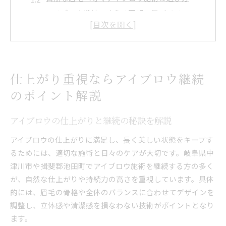
アイブロウ継続で叶える理想の眉デザイン
サロン選びで差がつくアイブロウの仕上がり
アイブロウ継続に必要なケアとコツを紹介
アイブロウ施術の持続期間を長く保つ極意
アイブロウ持続期間を伸ばすためのケア方法
仕上がり重視ならアイブロウ継続
日々の生活習慣がアイブロウ継続に与える影響
のポイント解説
アイブロウ施術後のリタッチ時期と目安
アイブロウが長持ちする秘訣と注意点
アイブロウの仕上がりと継続の秘訣を解説
肌質別アイブロウの持続期間と工夫ポイント
アイブロウの仕上がりに満足し、長く美しい状態をキープす
自然な印象へ導くアイブロウの最新事情
るためには、適切な施術と日々のケアが大切です。岐阜県中
アイブロウで叶えるナチュラルな眉毛のコツ
津川市や揖斐郡池田町でアイブロウ施術を継続する方の多く
が、自然な仕上がりや持続力の高さを重視しています。具体
最新技術による自然なアイブロウ施術とは
的には、眉毛の骨格や全体のバランスに合わせてデザインを
アイブロウ継続がもたらす印象の変化
調整し、立体感や清潔感を損なわない技術がポイントとなり
流行を意識したアイブロウデザインの選び方
ます。
アイブロウ施術で自然な立体感を演出する方法