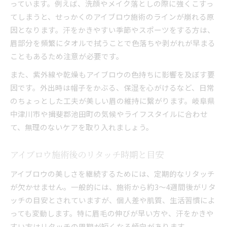
っています。例えば、洗顔やメイク落としの際に強くこすっ
てしまうと、せっかくのアイブロウ施術のラインが崩れる原
因となります。汗をかきやすい季節やスポーツをする方は、
眉部分を頻繁にタオルで拭うことで色落ちや剥がれが早まる
こともあるため注意が必要です。
また、紫外線や乾燥もアイブロウの色持ちに影響を及ぼす要
因です。外出時は帽子をかぶる、保湿を心がけるなど、日常
のちょっとした工夫が美しい眉の維持に繋がります。岐阜県
中津川市や揖斐郡池田町の気候やライフスタイルに合わせ
て、無理のないケアを取り入れましょう。
アイブロウ施術後のリタッチ時期と目安
アイブロウの美しさを継続するためには、定期的なリタッチ
が欠かせません。一般的には、施術から約3～4週間後がリタ
ッチの目安とされていますが、個人差や肌質、生活習慣によ
っても変動します。特に眉毛の伸びが早い方や、汗をかきや
すい方はリタッチの周期が短くなる傾向があります。