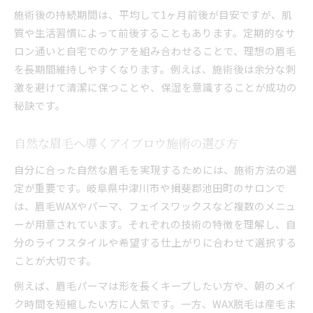
施術後の持続期間は、平均して1ヶ月前後が目安ですが、肌
眉毛アートの費用とアイブロウ継続の関係性
質や生活習慣によって前後することもあります。定期的なサ
アイブロウ継続にかかる費用の目安と考え方
ロン通いと自宅でのケアを組み合わせることで、理想の眉毛
費用と持続期間で選ぶアイブロウ施術の特徴
を長期間維持しやすくなります。例えば、施術後は余分な刺
コスパ重視で考えるアイブロウ継続のポイント
激を避けて清潔に保つことや、保湿を意識することが成功の
アイブロウ費用が変動する要因とチェック点
秘訣です。
継続的なアイブロウ施術のコストを抑えるコツ
自然な眉毛へ導くアイブロウ施術の選び方
初めてでも安心のアイブロウ継続ガイド
初めてのアイブロウ継続体験の流れを解説
自分に合った自然な眉毛を実現するためには、施術方法の選
カウンセリングで不安を解消するアイブロウ施
定が重要です。岐阜県中津川市や揖斐郡池田町のサロンで
術
は、眉毛WAXやパーマ、フェイスワックスなど複数のメニュ
ーが用意されています。それぞれの技術の特徴を理解し、自
アイブロウ施術後のケア方法と注意事項
分のライフスタイルや希望する仕上がりに合わせて選択する
初回でも安心できるアイブロウのポイント
ことが大切です。
アイブロウ初心者が知っておきたい継続の疑問
例えば、眉毛パーマは形を長くキープしたい方や、朝のメイ
学割活用で始めるアイブロウケアの魅力
ク時間を短縮したい方に人気です。一方、WAX脱毛は産毛ま
学生必見のアイブロウ継続をお得に始める方法