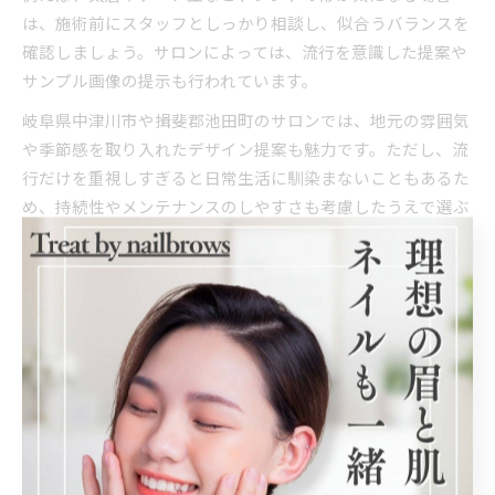
は、施術前にスタッフとしっかり相談し、似合うバランスを
確認しましょう。サロンによっては、流行を意識した提案や
サンプル画像の提示も行われています。
岐阜県中津川市や揖斐郡池田町のサロンでは、地元の雰囲気
や季節感を取り入れたデザイン提案も魅力です。ただし、流
行だけを重視しすぎると日常生活に馴染まないこともあるた
め、持続性やメンテナンスのしやすさも考慮したうえで選ぶ
のが成功のポイントです。
アイブロウ施術で自然な立体感を演出する方法
自然で立体感のある眉毛を演出するには、パーマやワックス
など複数の施術を組み合わせるのが効果的です。例えば、ま
ず眉毛の形をワックスで整え、その後パーマで毛流れを整え
ることで、ふんわりとした立体感を出しつつ清潔感を保てま
す。こうした施術は、顔全体の印象アップにもつながりま
す。