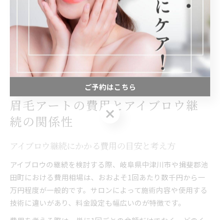
施術後は、専用のケア用品を使った保湿や紫外線対策も欠か
せません。岐阜県中津川市や揖斐郡池田町のサロンでは、
個々の眉毛の状態に合わせたアドバイスやアフターケアを丁
寧に行っています。初めての方や敏感肌の方は、事前に相談
することで安心して施術を受けられるでしょう。
ご予約はこちら
眉毛アートの費用とアイブロウ継
ご予約はこちら
続の関係性
アイブロウ継続にかかる費用の目安と考え方
アイブロウの継続を検討する際、岐阜県中津川市や揖斐郡池
田町における費用相場は、おおよそ1回あたり数千円から一
万円程度が一般的です。サロンによって施術内容や使用する
技術に違いがあり、料金設定も幅広いのが特徴です。