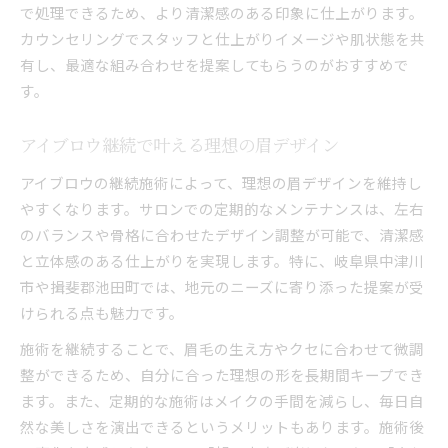
で処理できるため、より清潔感のある印象に仕上がります。
学割利用で手軽に始めるアイブロウの魅力
カウンセリングでスタッフと仕上がりイメージや肌状態を共
学生向けアイブロウ施術プランの特徴紹介
有し、最適な組み合わせを提案してもらうのがおすすめで
アイブロウ継続で学生ライフがもっと充実
す。
学割適用の条件とおすすめアイブロウケア法
アイブロウ継続で叶える理想の眉デザイン
アイブロウの継続施術によって、理想の眉デザインを維持し
やすくなります。サロンでの定期的なメンテナンスは、左右
のバランスや骨格に合わせたデザイン調整が可能で、清潔感
と立体感のある仕上がりを実現します。特に、岐阜県中津川
市や揖斐郡池田町では、地元のニーズに寄り添った提案が受
けられる点も魅力です。
施術を継続することで、眉毛の生え方やクセに合わせて微調
整ができるため、自分に合った理想の形を長期間キープでき
ます。また、定期的な施術はメイクの手間を減らし、毎日自
然な美しさを演出できるというメリットもあります。施術後