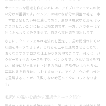
ナチュラルな眉毛を作るためには、アイブロウアイテムの使
い分けが重要です。ペンシルは細かな部分の調整や毛を一本
一本描き足したい時に適しており、眉頭や眉尻など形をはっ
きりさせたい部分に使うと効果的です。一方、パウダーは全
体にふんわりと色を乗せて、自然な立体感を演出します。
さらに、クリアジェルは毛流れを固定し、長時間崩れにくい
状態をキープできます。これらを上手に連携させることで、
濃くなりすぎず自然な仕上がりを実現できます。例えば、パ
ウダーで全体のベースを作り、ペンシルで足りない部分を補
い、最後にジェルで仕上げる方法は、日常使いはもちろん、
写真映えを狙う時にもおすすめです。アイブロウの使い分け
を意識することが、失敗しない時短メイクのコツとなりま
す。
毛流れの違いを活かす連携テクニック紹介
眉毛は人それぞれ毛流れや濃さに違いがあり、その特徴を活