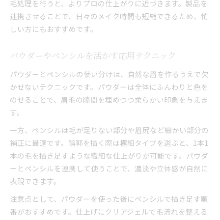
毛処理を行うと、よりプロの仕上がりに近づきます。製品を
連携させることで、日々のメイク時間も短縮できるため、忙
しい方にもおすすめです。
パウダーやペンシルを活かす応用テクニック
パウダーとペンシルの使い分けは、自然な眉を作るうえで欠
かせないテクニックです。パウダーは全体にふんわりと色を
のせることで、眉毛の隙間を埋めつつ柔らかい印象を与えま
す。
一方、ペンシルは毛が足りない部分や眉尻など細かい部分の
補正に最適です。輪郭を描く際は極細タイプを選ぶと、1本1
本の毛を描き足すような繊細な仕上がりが可能です。パウダ
ーとペンシルを連携して使うことで、濃淡や立体感が自然に
表現できます。
注意点として、パウダーを使った後にペンシルで描き足す順
番がおすすめです。仕上げにクリアジェルで毛流れを整える