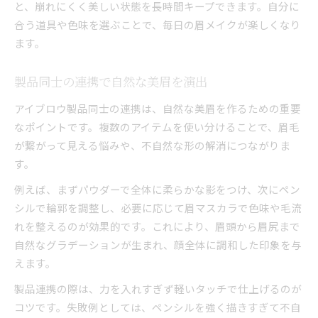
と、崩れにくく美しい状態を長時間キープできます。自分に
合う道具や色味を選ぶことで、毎日の眉メイクが楽しくなり
ます。
製品同士の連携で自然な美眉を演出
アイブロウ製品同士の連携は、自然な美眉を作るための重要
なポイントです。複数のアイテムを使い分けることで、眉毛
が繋がって見える悩みや、不自然な形の解消につながりま
す。
例えば、まずパウダーで全体に柔らかな影をつけ、次にペン
シルで輪郭を調整し、必要に応じて眉マスカラで色味や毛流
れを整えるのが効果的です。これにより、眉頭から眉尻まで
自然なグラデーションが生まれ、顔全体に調和した印象を与
えます。
製品連携の際は、力を入れすぎず軽いタッチで仕上げるのが
コツです。失敗例としては、ペンシルを強く描きすぎて不自