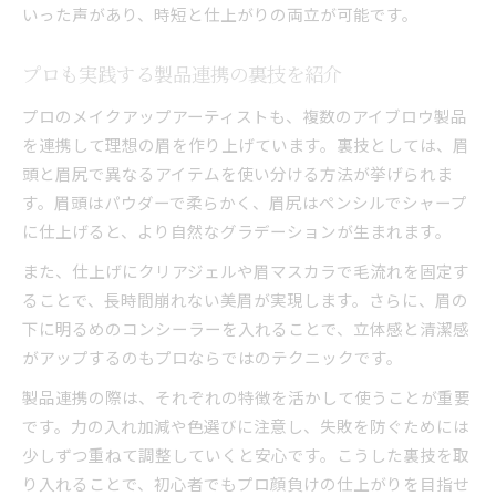
いった声があり、時短と仕上がりの両立が可能です。
プロも実践する製品連携の裏技を紹介
プロのメイクアップアーティストも、複数のアイブロウ製品
を連携して理想の眉を作り上げています。裏技としては、眉
頭と眉尻で異なるアイテムを使い分ける方法が挙げられま
す。眉頭はパウダーで柔らかく、眉尻はペンシルでシャープ
に仕上げると、より自然なグラデーションが生まれます。
また、仕上げにクリアジェルや眉マスカラで毛流れを固定す
ることで、長時間崩れない美眉が実現します。さらに、眉の
下に明るめのコンシーラーを入れることで、立体感と清潔感
がアップするのもプロならではのテクニックです。
製品連携の際は、それぞれの特徴を活かして使うことが重要
です。力の入れ加減や色選びに注意し、失敗を防ぐためには
少しずつ重ねて調整していくと安心です。こうした裏技を取
り入れることで、初心者でもプロ顔負けの仕上がりを目指せ