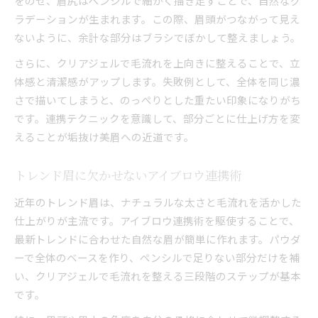
をのせ、眉尻はペンシルで細かく描き足すことで、自然なグ
ラデーションが生まれます。この際、眉頭がつながって見え
ないように、余計な部分はブラシでぼかして整えましょう。
さらに、クリアジェルで毛流れを上向きに整えることで、立
体感と清潔感がアップします。失敗例として、全体を同じ濃
さで描いてしまうと、のっぺりとした重たい印象になりがち
です。連携テクニックを意識して、部分ごとに仕上げ方を変
えることが垢抜け美眉への近道です。
トレンド眉に欠かせないアイブロウ連携術
近年のトレンド眉は、ナチュラルな太さと毛流れを活かした
仕上がりが主流です。アイブロウ連携術を駆使することで、
最新トレンドに合わせた自然な眉が簡単に作れます。パウダ
ーで全体のベースを作り、ペンシルで足りない部分だけを補
い、クリアジェルで毛流れを整える三段階のステップが基本
です。