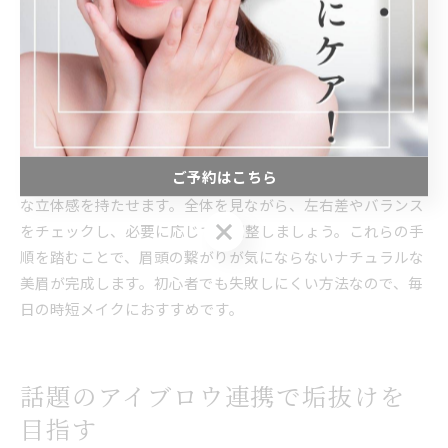
繋がって見えない眉毛を叶える手順解説
眉毛が繋がって見えないための具体的な手順を解説します。
まず、スクリューブラシで眉毛全体を整え、パウダーを眉頭
から眉尻に向かって薄くのせていきます。次に、ペンシルで
足りない部分を1本ずつ描き足し、眉頭は極力薄く仕上げる
ことが大切です。
ご予約はこちら
仕上げにクリアジェルや眉マスカラで毛流れを固定し、自然
な立体感を持たせます。全体を見ながら、左右差やバランス
ご予約はこちら
をチェックし、必要に応じて微調整しましょう。これらの手
順を踏むことで、眉頭の繋がりが気にならないナチュラルな
美眉が完成します。初心者でも失敗しにくい方法なので、毎
日の時短メイクにおすすめです。
話題のアイブロウ連携で垢抜けを
目指す