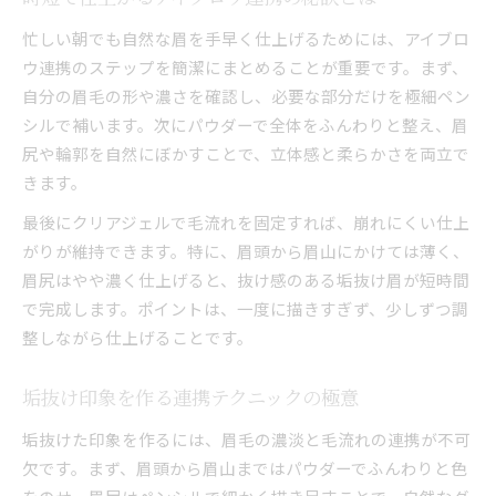
忙しい朝でも自然な眉を手早く仕上げるためには、アイブロ
ウ連携のステップを簡潔にまとめることが重要です。まず、
自分の眉毛の形や濃さを確認し、必要な部分だけを極細ペン
シルで補います。次にパウダーで全体をふんわりと整え、眉
尻や輪郭を自然にぼかすことで、立体感と柔らかさを両立で
きます。
最後にクリアジェルで毛流れを固定すれば、崩れにくい仕上
がりが維持できます。特に、眉頭から眉山にかけては薄く、
眉尻はやや濃く仕上げると、抜け感のある垢抜け眉が短時間
で完成します。ポイントは、一度に描きすぎず、少しずつ調
整しながら仕上げることです。
垢抜け印象を作る連携テクニックの極意
垢抜けた印象を作るには、眉毛の濃淡と毛流れの連携が不可
欠です。まず、眉頭から眉山まではパウダーでふんわりと色