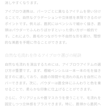
消しやすくなります。
繋がって見えない眉毛を叶える手順解説
アイブロウ連携は、パーツごとに異なるアイテムを使い分け
話題のアイブロウ連携で垢抜けを目指す
ることで、自然なグラデーションや立体感を表現できるのが
アイブロウ連携で垢抜け眉メイクを叶える
ポイントです。例えば、眉尻にはペンシルで細かく描き、眉
時短で仕上がるアイブロウ連携の秘訣とは
頭はパウダーでふんわりぼかすといった使い方が一般的で
垢抜け印象を作る連携テクニックの極意
す。これにより、眉毛のつながりや不自然な形を避け、理想
トレンド眉に欠かせないアイブロウ連携術
的な美眉を手軽に作ることができます。
アイブロウ連携で洗練された美眉を実現
自然な毛流れを作るアイブロウ選びの秘訣
失敗しない眉毛メイクの秘訣を紹介
アイブロウ連携で失敗知らずの眉毛メイク
自然な毛流れを演出するためには、アイブロウアイテムの選
初心者向けアイブロウ活用の注意ポイント
び方が重要です。まず、極細ペンシルは一本一本の毛を描き
足すのに適しており、自眉の隙間や毛流れの乱れを自然にカ
理想の眉毛を叶える連携ステップ徹底解説
バーできます。次に、パウダーは眉全体にふんわりと色を乗
アイブロウ選びで差がつく失敗防止術
せることで、柔らかな印象に仕上げることができます。
連携を意識した眉メイク手順の基本まとめ
さらに、クリアジェルや眉マスカラを使うことで、毛流れを
アイブロウ製品を組み合わせる応用術
固定しつつ立体感をプラスできます。特に、眉頭から眉尻へ
アイブロウ製品連携で幅広いアレンジ術