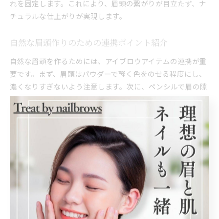
れを固定します。これにより、眉頭の繋がりが目立たず、ナ
チュラルな仕上がりが実現します。
自然な眉頭作りのための連携ポイント紹介
自然な眉頭を作るためには、アイブロウアイテムの連携が重
要です。まず、眉頭はパウダーで軽く色をのせる程度にし、
濃くなりすぎないよう注意します。次に、ペンシルで眉の隙
間を細かく描き足し、スクリューブラシで全体をぼかしてグ
ラデーションを作ります。
この連携により、眉頭が不自然に濃くなるのを防ぎつつ、顔
立ちに馴染む柔らかな印象を引き出せます。さらに、クリア
ジェルで毛流れを整えることで、立体感とナチュラルさがア
ップします。初心者の方は、まずパウダーとペンシルの使い
分けから練習し、徐々に自分に合ったバランスを見つけるこ
とが成功への近道です。