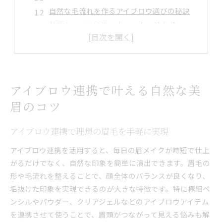
自然な毛流れを作るアイブロウ選びの秘訣
美眉をつくる連携テクニックの基本ポイント
眉メイク初心者も安心のアイブロウ活用術
アイブロウ連携で失敗しない形の整え方
毛流れ重視ならアイブロウ連携が必須
毛流れを整えるアイブロウ連携の実践方法
アイブロウ連携で叶える自然な美
自然な眉毛のためのアイブロウ使い分け術
眉のコツ
毛流れの違いを活かす連携テクニック紹介
アイブロウ連携でプロ級の毛流れを演出
アイブロウ連携で理想の眉毛を手軽に実現
失敗しない毛流れ作りのコツと注意点
アイブロウ連携を活用すると、毎日の眉メイクが時短で仕上
眉頭の繋がりを解消する自然な技術
がるだけでなく、自然な印象を簡単に演出できます。眉毛の
アイブロウで眉頭の繋がりを自然にカバー
形や毛流れを整えることで、顔全体のバランスが良くなり、
垢抜けた印象を実現できるのが大きな特徴です。特に極細ペ
連携テクで眉頭の違和感を簡単リセット
ンシルやパウダー、クリアジェルなどのアイブロウアイテム
眉頭の繋がり解消に役立つアイブロウ活用法
を連携させて使うことで、眉頭がつながって見える悩みも解
自然な眉頭作りのための連携ポイント紹介