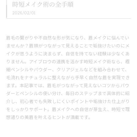
時短メイク術の全手順
2026/02/01
眉毛の繋がりや不自然な形が気になり、眉メイクに悩んでい
ませんか？眉頭がつながって見えることで垢抜けたいのにメ
イクが思うように決まらず、自信を持てない経験は少なくあ
りません。アイブロウの連携を活かす時短メイク術なら、極
細ペンシルやパウダー、クリアジェルなどを組み合わせて、
毛流れをナチュラルに整えながら手早く自然な眉を実現でき
ます。本記事では、眉毛がつながって見えないコツからパウ
ダーとペンシルの使い分け、毎日のステップまで具体的に紹
介し、初心者でも失敗しにくいポイントや垢抜けた仕上がり
をしっかりサポート。眉メイクへの自信が芽生え、時短で理
想通りの美眉を叶えるヒントが満載です。