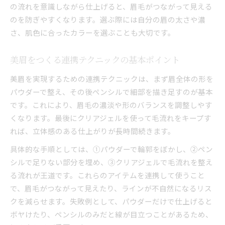
の流れを意識しながら仕上げると、眉毛がつながって見える
パウダーやペンシルを活かす応用テクニック
のを防ぎやすくなります。選ぶ際には自分の眉の太さや濃
製品同士の連携で自然な美眉を演出
さ、肌色に合ったカラーを選ぶことも大切です。
アイブロウの組み合わせ方で印象チェンジ
プロも実践する製品連携の裏技を紹介
美眉をつくる連携テクニックの基本ポイント
美眉を実現するための連携テクニックは、まず眉全体の形を
パウダーで整え、その後ペンシルで細部を描き足すのが基本
です。これにより、眉毛の濃淡や形のバランスを調整しやす
くなります。最後にクリアジェルを使って毛流れをキープす
れば、立体感のある仕上がりが長時間続きます。
具体的な手順としては、①パウダーで輪郭をぼかし、②ペン
シルで足りない部分を埋め、③クリアジェルで毛流れを整え
る流れが王道です。これらのアイテムを連携して使うこと
で、眉毛がつながって見えたり、ラインが不自然になるリス
クを減らせます。失敗例として、パウダーだけで仕上げると
ボヤけたり、ペンシルのみだと線が目立つことがあるため、