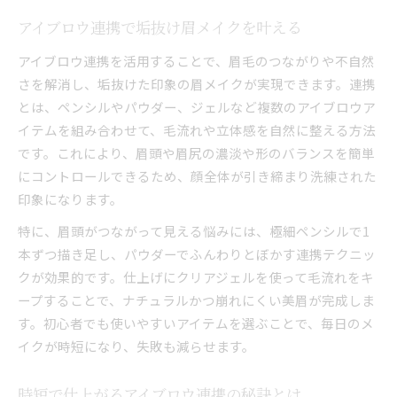
アイブロウ連携で垢抜け眉メイクを叶える
アイブロウ連携を活用することで、眉毛のつながりや不自然
さを解消し、垢抜けた印象の眉メイクが実現できます。連携
とは、ペンシルやパウダー、ジェルなど複数のアイブロウア
イテムを組み合わせて、毛流れや立体感を自然に整える方法
です。これにより、眉頭や眉尻の濃淡や形のバランスを簡単
にコントロールできるため、顔全体が引き締まり洗練された
印象になります。
特に、眉頭がつながって見える悩みには、極細ペンシルで1
本ずつ描き足し、パウダーでふんわりとぼかす連携テクニッ
クが効果的です。仕上げにクリアジェルを使って毛流れをキ
ープすることで、ナチュラルかつ崩れにくい美眉が完成しま
す。初心者でも使いやすいアイテムを選ぶことで、毎日のメ
イクが時短になり、失敗も減らせます。
時短で仕上がるアイブロウ連携の秘訣とは