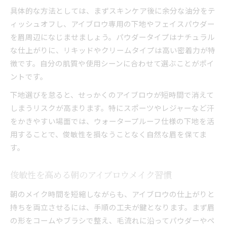
海やスポーツに強い落ちないアイブロウ術
具体的な方法としては、まずスキンケア後に余分な油分をテ
アイブロウを水分から守る密着テクニック
ィッシュオフし、アイブロウ専用の下地やフェイスパウダー
を眉周辺になじませましょう。パウダータイプはナチュラル
落ちないアイブロウペンシルの活用方法
な仕上がりに、リキッドやクリームタイプは高い密着力が特
自然な美しさを保つ落ちないアイブロウ術
徴です。自分の肌質や使用シーンに合わせて選ぶことがポイ
アイブロウで実現するナチュラルな眉の作り方
ントです。
落ちない仕上がりを叶えるアイブロウのポイン
下地選びを怠ると、せっかくのアイブロウが短時間で消えて
ト
しまうリスクが高まります。特にスポーツやレジャーなど汗
自然な印象を崩さないアイブロウメイクのコツ
をかきやすい場面では、ウォータープルーフ仕様の下地を活
長持ちするアイブロウで理想の美眉をキープ
用することで、俊敏性を損なうことなく自然な眉を保てま
自眉を活かす落ちないアイブロウテクニック
す。
スポーツ時も崩れない眉を実現する方法
スポーツに強いアイブロウの落ちにくさを検証
俊敏性を高める朝のアイブロウメイク習慣
アイブロウでアクティブな場面も安心の持続力
朝のメイク時間を短縮しながらも、アイブロウの仕上がりと
汗や動きに負けないアイブロウテクニック
持ちを両立させるには、手順の工夫が鍵となります。まず眉
落ちないアイブロウでスポーツの印象アップ
の形をコームやブラシで整え、毛流れに沿ってパウダーやペ