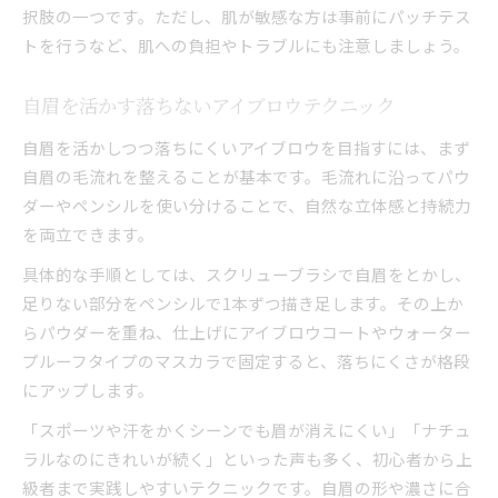
択肢の一つです。ただし、肌が敏感な方は事前にパッチテス
トを行うなど、肌への負担やトラブルにも注意しましょう。
自眉を活かす落ちないアイブロウテクニック
自眉を活かしつつ落ちにくいアイブロウを目指すには、まず
自眉の毛流れを整えることが基本です。毛流れに沿ってパウ
ダーやペンシルを使い分けることで、自然な立体感と持続力
を両立できます。
具体的な手順としては、スクリューブラシで自眉をとかし、
足りない部分をペンシルで1本ずつ描き足します。その上か
らパウダーを重ね、仕上げにアイブロウコートやウォーター
プルーフタイプのマスカラで固定すると、落ちにくさが格段
にアップします。
「スポーツや汗をかくシーンでも眉が消えにくい」「ナチュ
ラルなのにきれいが続く」といった声も多く、初心者から上
級者まで実践しやすいテクニックです。自眉の形や濃さに合