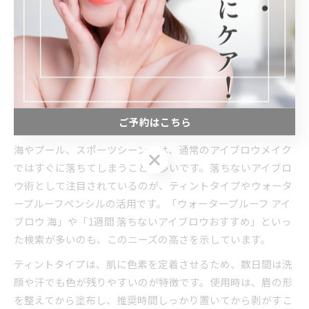
最後に、仕上げ用のアイブロウコートや透明マスカラを重ね
ることで、汗や皮脂による崩れをさらに防げます。特に運動
や外出が多い方には、この一手間が持ちを左右します。日常
からスポーツシーンまで、汗に強いアイブロウメイクの実践
を心がけましょう。
ご予約はこちら
海やスポーツに強い落ちないアイブロウ術
海やプール、スポーツシーンでは、通常のアイブロウメイク
ご予約はこちら
ではすぐに落ちてしまうことが多いです。落ちないアイブロ
ウ術として注目されているのが、ティントタイプやウォータ
ープルーフペンシルの活用です。「ウォータープルーフ アイ
ブロウ 海」や「1週間 落ちないアイブロウおすすめ」といっ
た検索が多いのも、このニーズの高さを示しています。
ティントタイプは、肌に色素を定着させるため、数日間は洗
顔や汗でも色が残りやすいのが特徴です。使用時は、眉の形
を整えてから塗布し、推奨時間しっかり置いてから剥がすこ