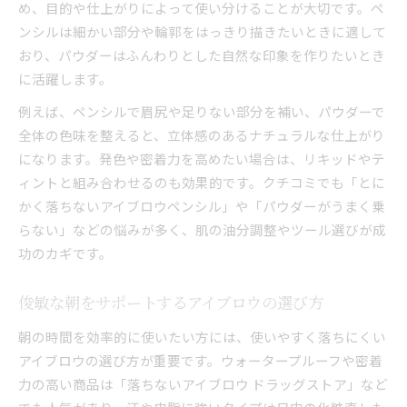
め、目的や仕上がりによって使い分けることが大切です。ペ
ンシルは細かい部分や輪郭をはっきり描きたいときに適して
おり、パウダーはふんわりとした自然な印象を作りたいとき
に活躍します。
例えば、ペンシルで眉尻や足りない部分を補い、パウダーで
全体の色味を整えると、立体感のあるナチュラルな仕上がり
になります。発色や密着力を高めたい場合は、リキッドやテ
ィントと組み合わせるのも効果的です。クチコミでも「とに
かく落ちないアイブロウペンシル」や「パウダーがうまく乗
らない」などの悩みが多く、肌の油分調整やツール選びが成
功のカギです。
俊敏な朝をサポートするアイブロウの選び方
朝の時間を効率的に使いたい方には、使いやすく落ちにくい
アイブロウの選び方が重要です。ウォータープルーフや密着
力の高い商品は「落ちないアイブロウ ドラッグストア」など