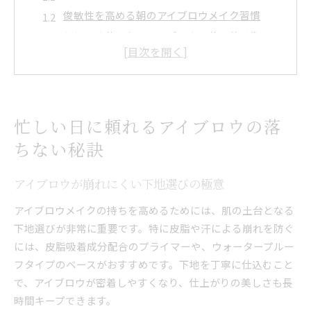
俊敏性を高める朝のアイブロウメイク習慣
とにかく落ちないアイブロウの使い分け術
ドラッグストアで手に入る落ちないアイブロウ
活用法
アイブロウを長持ちさせる日中の簡単ケア
アイブロウで俊敏に仕上がる毎朝の新習慣
忙しい日に頼れるアイブロウの落
アイブロウの俊敏性を引き出す時短テクニック
ちない秘訣
朝メイクで差がつく落ちないアイブロウの塗り
方
アイブロウが崩れにくい下地選びの極意
仕上がりが持続するアイブロウの使い方とは
アイブロウメイクの持ちを高めるためには、肌の土台となる
アイブロウペンシルとパウダーの賢い使い分け
下地選びが非常に重要です。特に皮脂や汗による崩れを防ぐ
俊敏な朝をサポートするアイブロウの選び方
には、皮脂吸着成分配合のプライマーや、ウォータープルー
汗や水に強いウォータープルーフ眉の実践法
フタイプのベースがおすすめです。下地を丁寧に仕込むこと
ウォータープルーフアイブロウの選び方とコツ
で、アイブロウが密着しやすくなり、仕上がりの美しさも長
時間キープできます。
汗に負けないアイブロウメイクの実践ポイント