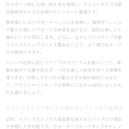
やスポーツ時にも強い耐久性を発揮し、ティントタイプは数
日間色持ちするため旅行やレジャーに最適です。
普段使いにはパウダーやペンシルを併用し、輪郭をペンシル
で整えた後にパウダーで立体感を加えると、自然な美しさと
崩れにくさが両立します。さらに、上からクリアタイプの眉
マスカラやトップコートを重ねることで、より強力なキープ
力が期待できます。
シーンや目的に応じてアイブロウアイテムを選ぶことで、俊
敏な動きでも眉が乱れず、一日を通して自信を持てる表情を
保てます。失敗しやすいのは重ねすぎや色の選択ミスなの
で、クチコミやランキングも参考にしながら自分に合ったも
のを選びましょう。
ドラッグストアで手に入る落ちないアイブロウ活用法
近年、ドラッグストアでも高品質な落ちないアイブロウ商品
が手軽に入手可能です。ウォータープルーフタイプやティン