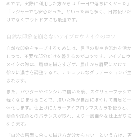
めです。実際に利用した方からは「一日中落ちにくかった」
「レジャーでも安心だった」といった声も多く、日常使いだ
けでなくアウトドアにも最適です。
自然な印象を崩さないアイブロウメイクのコツ
自然な印象をキープするためには、眉毛の形や毛流れを活か
しつつ、不要な部分だけを整えるのがコツです。アイブロウ
メイクの際は、眉頭を描きすぎず、眉山から眉尻にかけて
徐々に濃さを調整すると、ナチュラルなグラデーションが生
まれます。
また、パウダーやペンシルで描いた後、スクリューブラシで
軽くなじませることで、描いた線が自然にぼやけて自眉と一
体化します。仕上げにカラーアイブロウマスカラを使うと、
髪色や肌色とのバランスが取れ、より一層自然な仕上がりに
なります。
「自分の眉型に合った描き方が分からない」という方は、専