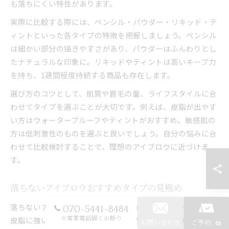
も落ちにくい特性があります。
実際に比較する際には、ペンシル・パウダー・リキッド・テ
ィントといった各タイプの特徴を把握しましょう。ペンシル
は細かい部分の描きやすさがあり、パウダーはふんわりとし
たナチュラルな印象に。リキッドやティントは高いキープ力
を持ち、1週間程度持続する商品も存在します。
選び方のコツとして、肌質や眉毛の量、ライフスタイルに合
わせてタイプを選ぶことが大切です。例えば、皮脂が出やす
い方はウォータープルーフやティントがおすすめ。敏感肌の
方は低刺激性のものを選ぶと良いでしょう。自分の悩みに合
わせて比較検討することで、理想のアイブロウに近づけま
す。
落ちないアイブロウおすすめタイプの見極め
落ちないアイブロウを選ぶ際は、ウォータープルーフや汗・
070-5441-8484
皮脂に強い処方の商品が人気です。特にティントタイプは、
※営業電話固くお断り
お問い合わせ
ご予約