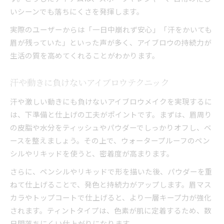
いシーンでも落ちにくさを発揮します。
実際のユーザーからは「一日中崩れず安心」「汗をかいても
眉が残っていた」といった声が多く、アイブロウの持続力が
生活の質を高めてくれることがわかります。
汗や動きに負けないアイブロウテクニック
汗や激しい動きにも負けないアイブロウメイクを実現するに
は、下準備と仕上げの工夫がポイントです。まずは、眉周り
の皮脂や水分をティッシュやパウダーでしっかりオフし、ベ
ースを整えましょう。その上で、ウォータープルーフのペン
シルやリキッドを使うと、密着度が高まります。
さらに、ペンシルやリキッドで形を描いた後、パウダーを重
ねて仕上げることで、発色と持続力がアップします。眉マス
カラやトップコートで仕上げると、より一層キープ力が強化
されます。ティントタイプは、色素が肌に定着するため、数
日間落ちにくい仕上がりになります。