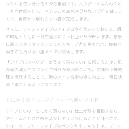
ンシルを使い分けるのが効果的です。パウダーでふんわりと
アクティブシーンに最適なアイブロウ選び
した立体感を出し、ペンシルで輪郭や足りない部分を補うこ
長持ちするアイブロウ選びのポイント徹底解説
とで、自然かつ崩れにくい眉が完成します。
長持ちアイブロウの特徴と選び方の比較
さらに、ティントタイプのアイブロウを仕込んでおくと、朝
落ちないアイブロウおすすめタイプの見極め
の時短とともに一日中落ちにくい仕上がりが叶います。最後
アイブロウの持続力を左右する成分とは
に眉マスカラやクリアジェルでキープ力を高めれば、俊敏な
自分に合うアイブロウ選びで俊敏性アップ
動きにも負けない眉メイクが実現します。
ドラッグストアで選ぶ落ちないアイブロウ
「アイブロウパウダーがうまく乗らない」と感じる方は、肌
表面の油分やスキンケア残りが原因のことも。前述の下地処
理を徹底することで、朝のメイク習慣の質も向上し、毎日快
適に過ごせるようになります。
とにかく落ちないアイブロウの使い分け術
アイブロウの「とにかく落ちない」仕上がりを目指すなら、
アイテムごとの特徴を活かして使い分けることが肝心です。
ウォータープルーフタイプのペンシルやリキッドは、プール