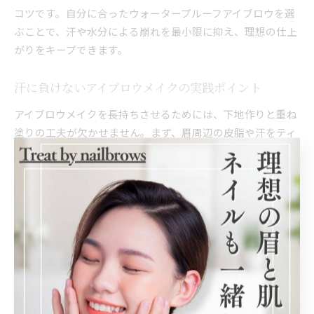
コツです。自分に合ったウォータープルーフアイブロウを選
ぶことで、汗や水分による崩れを最小限に抑え、理想の仕上
がりをキープできます。
汗に負けないアイブロウメイクの実践ポイント
アイブロウメイクを長持ちさせるためには、下地作りと重ね
塗りの工夫が欠かせません。まず、眉周辺の皮脂や汗をティ
ッシュや綿棒でしっかりオフし、余分な水分を取り除くこと
が重要です。スキンケアの後は、フェイスパウダーを薄く重
ねて、アイブロウが密着しやすい状態を作りましょう。
次に、アイブロウペンシルやパウダー、リキッドを組み合わ
せて描くことで、より自然で落ちにくい仕上がりになりま
す。ペンシルで輪郭を整えた後、パウダーでふんわりと色を
足し、リキッドやティントで仕上げるのが効果的です。「と
にかく落ちないアイブロウ」や「スポーツ 眉毛 落ちない」
といった検索ニーズにも対応できる実践的な方法です。