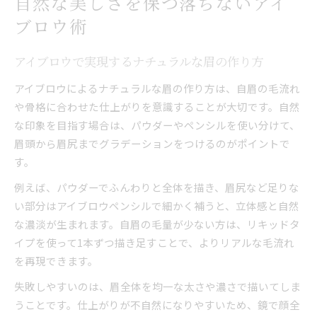
自然な美しさを保つ落ちないアイ
ブロウ術
アイブロウで実現するナチュラルな眉の作り方
アイブロウによるナチュラルな眉の作り方は、自眉の毛流れ
や骨格に合わせた仕上がりを意識することが大切です。自然
な印象を目指す場合は、パウダーやペンシルを使い分けて、
眉頭から眉尻までグラデーションをつけるのがポイントで
す。
例えば、パウダーでふんわりと全体を描き、眉尻など足りな
い部分はアイブロウペンシルで細かく補うと、立体感と自然
な濃淡が生まれます。自眉の毛量が少ない方は、リキッドタ
イプを使って1本ずつ描き足すことで、よりリアルな毛流れ
を再現できます。
失敗しやすいのは、眉全体を均一な太さや濃さで描いてしま
うことです。仕上がりが不自然になりやすいため、鏡で顔全