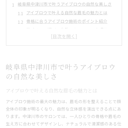
岐阜県中津川市で叶うアイブロウの自然な美しさ
アイブロウで叶える自然な眉毛の魅力とは
骨格に合うアイブロウ施術のポイント紹介
眉毛サロン選びで失敗しないチェック項目
眉毛カットや眉毛アートの自然な違い
清潔感アップにおすすめの眉毛ケア法
アイブロウ施術が毎朝のメイクを変える理由
アイブロウ施術で毎朝のメイクが楽になる理由
岐阜県中津川市で叶うアイブロウ
リフトアップで短縮できるメイク時間の秘密
の自然な美しさ
眉毛アートの持続力とメイク時短の関係
メイク崩れを防ぐアイブロウ施術の効果
アイブロウで叶える自然な眉毛の魅力とは
アイブロウで朝の準備がスムーズになるコツ
アイブロウ施術の最大の魅力は、眉毛の形を整えることで顔
失敗しないリフトアップ眉毛の選び方
全体の印象が明るくなり、自然な立体感を演出できる点にあ
アイブロウリフトアップ施術の選び方ガイド
ります。中津川市のサロンでは、一人ひとりの骨格や眉毛の
生え方に合わせてデザインし、ナチュラルで清潔感のある仕
自分に合う眉毛サロン選びの基準とは