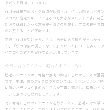
上がりを目指しています。
眉毛脱毛やリフトアップの注意点まとめ
口コミで分かるアイブロウ施術の特徴
施術後は毎日のメイク時間が短縮され、忙しい朝でもバラン
スの良い眉毛がキープできるのも大きなメリットです。自己
ナチュラルな仕上がり重視の選び方ポイント
処理では難しかった左右差や濃さの調整も、プロの技術で自
自分らしい眉を引き出すカウンセリングとは
然に整えることが可能です。
アイブロウカウンセリングの流れと重要性
実際に施術を受けた方からは「自分に合う眉毛が見つかっ
自分の悩みを伝えるためのポイント解説
た」「顔の印象が優しくなった」といった口コミも多く、ア
希望を叶えるカウンセリングの進め方
イブロウの魅力を実感する声が増えています。
骨格や毛流れに合わせた提案の受け方
アイブロウ施術前のカウンセリング体験談
骨格に合うアイブロウ施術のポイント紹介
理想の仕上がりへ導くアイブロウ体験談
眉毛のデザインは、骨格や筋肉の動きに合わせることが重要
初めてのアイブロウ体験で感じた変化
です。中津川市のアイブロウサロンでは、カウンセリング時
リフトアップ施術で印象が明るくなる理由
に顔のバランスや眉毛の生え方を丁寧に確認し、理想のイメ
施術前後の写真で分かる眉毛の違い
ージに近づける提案をしています。
実際の口コミから学ぶアイブロウの効果
特に骨格に合わせたデザインを行うことで、眉毛だけが浮い
アイブロウ施術で自信が持てた体験談集
てしまうことなく、自然な仕上がりになります。例えば丸顔