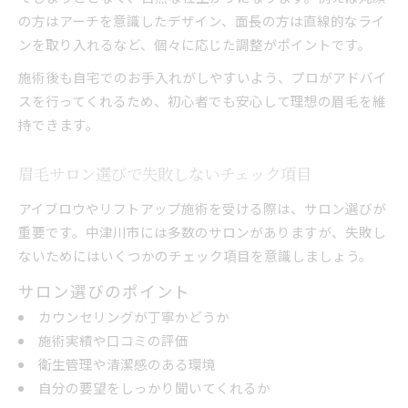
眉ケアとリフトアップで印象チェンジを実現
の方はアーチを意識したデザイン、面長の方は直線的なライ
アイブロウケアで叶う垢抜け印象の作り方
ンを取り入れるなど、個々に応じた調整がポイントです。
リフトアップ施術のビフォーアフター紹介
施術後も自宅でのお手入れがしやすいよう、プロがアドバイ
眉毛サロンで印象が大きく変わる理由
スを行ってくれるため、初心者でも安心して理想の眉毛を維
持できます。
アイブロウとリフトアップの相乗効果解説
自宅ケアとサロン施術の違いを実感しよう
眉毛サロン選びで失敗しないチェック項目
アイブロウやリフトアップ施術を受ける際は、サロン選びが
重要です。中津川市には多数のサロンがありますが、失敗し
ないためにはいくつかのチェック項目を意識しましょう。
サロン選びのポイント
カウンセリングが丁寧かどうか
施術実績や口コミの評価
衛生管理や清潔感のある環境
自分の要望をしっかり聞いてくれるか