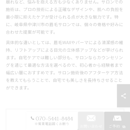
崩れなど、悩みを抱える方も少なくありません。サロンでの
施術は、プロの技術による正確なデザインや、肌への負担を
最小限に抑えたケアが受けられる点が大きな魅力です。特
に、岐阜県中津川市の眉毛サロンでは、個々の骨格や好みに
合わせた提案が可能です。
具体的な違いとしては、眉毛WAXやパーマによる清潔感の維
持、リフトアップによる目元の立体感アップなどが挙げられ
ます。自宅ケアでは難しい部分も、サロンならカウンセリン
グを通じて最適な方法を選べるので、初心者から経験者まで
幅広い層におすすめです。サロン施術後のアフターケア方法
を教えてもらうことで、自宅でも美しさを長持ちさせること
ができます。
070-5441-8484
※営業電話固くお断り
お問い合わせ
ご予約