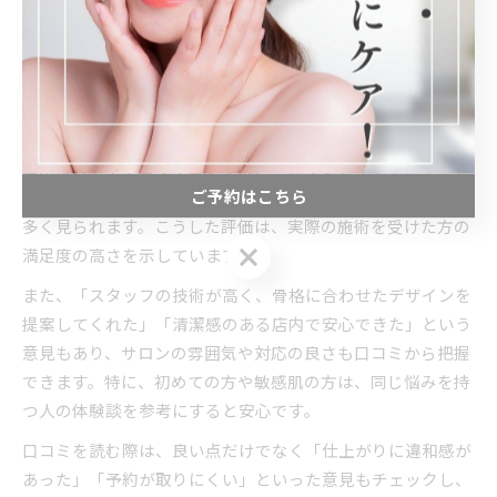
継続的に通いやすいサロンを選ぶことで、理想の眉を長くキ
ープできます。
口コミで分かるアイブロウ施術の特徴
口コミはサロン選びの大きな参考材料になります。岐阜県中
津川市のアイブロウサロンでは、「カウンセリングが丁寧」
ご予約はこちら
「仕上がりが自然」「メイク時間が短縮できた」などの声が
多く見られます。こうした評価は、実際の施術を受けた方の
ご予約はこちら
満足度の高さを示しています。
また、「スタッフの技術が高く、骨格に合わせたデザインを
提案してくれた」「清潔感のある店内で安心できた」という
意見もあり、サロンの雰囲気や対応の良さも口コミから把握
できます。特に、初めての方や敏感肌の方は、同じ悩みを持
つ人の体験談を参考にすると安心です。
口コミを読む際は、良い点だけでなく「仕上がりに違和感が
あった」「予約が取りにくい」といった意見もチェックし、