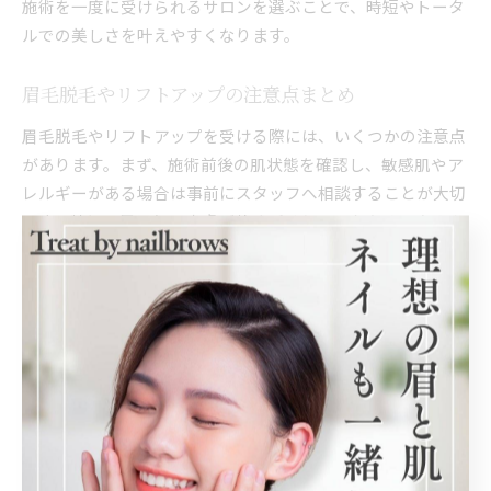
施術を一度に受けられるサロンを選ぶことで、時短やトータ
ルでの美しさを叶えやすくなります。
眉毛脱毛やリフトアップの注意点まとめ
眉毛脱毛やリフトアップを受ける際には、いくつかの注意点
があります。まず、施術前後の肌状態を確認し、敏感肌やア
レルギーがある場合は事前にスタッフへ相談することが大切
です。特に、眉周りは皮膚が薄くデリケートなため、赤みや
かゆみが出るリスクも考慮しましょう。
施術後は、日焼けや強い摩擦を避け、保湿ケアを徹底するこ
とで、肌トラブルの予防につながります。施術直後はメイク
を控え、必要に応じてサロン推奨のアフターケア商品を利用
すると安心です。万一、かゆみや腫れが長引く場合は、早め
に医療機関へ相談しましょう。
また、脱毛やリフトアップの効果は個人差があり、数週間か
ら1ヶ月程度でメンテナンスが必要になることもあります。