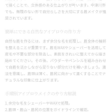
て描くことで、立体感のある仕上がりが叶います。中津川市
でも、無理のない形で自分らしさを大切にする眉メイクが推
奨されています。
簡単にできる自然なアイブロウの作り方
自然な眉を作るには、まず余分な毛を処理し、眉全体の輪郭
を整えることが重要です。眉毛WAXやシェーバーを活用して
産毛や不要な部分を除去し、素肌をきれいに整えてから描き
始めてください。その後、パウダーやペンシルを組み合わせ
て自眉を活かしながら足りない部分だけを補いましょう。濃
淡を意識し、眉頭は薄く、眉尻に向かって濃くすることでナ
チュラルな印象に仕上がります。
手順別アイブロウメイクのやり方解説
1. 余分な毛をシェーバーやWAXで処理。
2. 眉頭・眉山・眉尻の位置をガイドラインで確認。