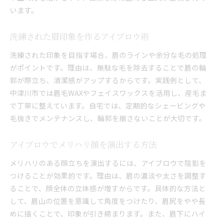
います。
洗練された眉印象を作るアイブロウ術
洗練された印象を目指す場合、眉のラインや余分な毛の処理
がポイントです。理由は、無駄な毛を除去することで眉の輪
郭が際立ち、清潔感がアップするからです。実践例として、
中津川市では眉毛WAXやフェイスワックスを活用し、産毛ま
で丁寧に整えています。自宅では、定期的なシェービングや
毛抜きでメンテナンスし、輪郭を崩さないことが大切です。
アイブロウでメリハリ顔を演出する方法
メリハリのある顔立ちを演出するには、アイブロウで陰影を
つけることが効果的です。理由は、眉の濃淡や太さを調整す
ることで、顔全体の立体感が増すからです。具体的な方法と
して、眉山の位置を意識して角度をつけたり、眉尻をやや長
めに描くことで、印象が引き締まります。また、眉下にハイ