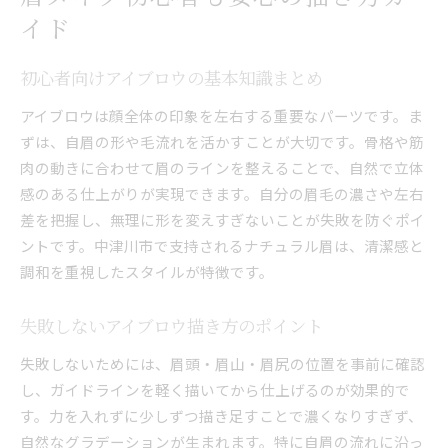
イド
初心者向けアイブロウの基本知識まとめ
アイブロウは顔全体の印象を左右する重要なパーツです。ま
ずは、自眉の形や毛流れを活かすことが大切です。骨格や筋
肉の動きに合わせて眉のラインを整えることで、自然で立体
感のある仕上がりが実現できます。自分の眉毛の濃さや左右
差を把握し、無理に形を変えすぎないことが失敗を防ぐポイ
ントです。中津川市で支持されるナチュラル眉は、清潔感と
調和を重視したスタイルが特徴です。
失敗しないアイブロウ描き方のポイント
失敗しないためには、眉頭・眉山・眉尻の位置を事前に確認
し、ガイドラインを軽く描いてから仕上げるのが効果的で
す。力を入れずに少しずつ描き足すことで濃くなりすぎず、
自然なグラデーションが生まれます。特に自眉の流れに沿っ