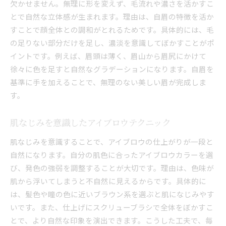
欠かせません。無理に形を変えず、毛流れや濃さを活かすこ
輪郭が美しい眉を作る描き方の工夫
とで自然な立体感が生まれます。理由は、自眉の特徴を活か
トレンド感を取り入れたアイブロウ術
すことで顔全体との調和がとれるためです。具体的には、毛
の足りない部分だけを足し、濃淡を意識してぼかすことがポ
メイク直しも簡単なアイブロウ技法
イントです。例えば、眉頭は薄く、眉山から眉尻にかけて
眉メイク初心者も安心の描き方ガイド
徐々に色を足すと自然なグラデーションになります。自眉を
初心者向けアイブロウの基本知識まとめ
基準に手を加えることで、無理のない美しい眉が完成しま
失敗しないアイブロウ描き方のポイント
す。
簡単にできる自然なアイブロウの作り方
手順別アイブロウメイクのやり方解説
肌なじみを意識したアイブロウテクニック
初心者が押さえたいアイブロウ注意点
肌なじみを意識することで、アイブロウの仕上がりが一段と
おすすめのアイブロウアイテム活用法
自然になります。自分の肌色に合ったアイブロウカラーを選
忙しい朝でも綺麗な眉を作る方法
び、発色の強弱を調整することが大切です。理由は、色味が
時短で決まるアイブロウメイクの手順
肌から浮いてしまうと不自然に見えるからです。具体的に
は、髪色や瞳の色に近いブラウン系を選ぶと肌になじみやす
朝の忙しい時間に最適なアイブロウ術
いです。また、仕上げにスクリューブラシで全体をぼかすこ
短時間で自然な眉を作るコツとは
とで、より自然な印象を演出できます。こうした工夫で、毎
アイブロウで簡単に美眉を実現する方法