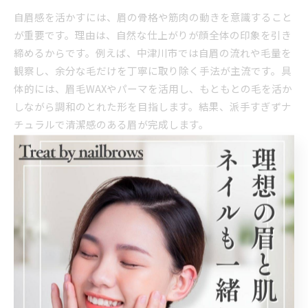
自眉感を活かすには、眉の骨格や筋肉の動きを意識すること
が重要です。理由は、自然な仕上がりが顔全体の印象を引き
締めるからです。例えば、中津川市では自眉の流れや毛量を
観察し、余分な毛だけを丁寧に取り除く手法が主流です。具
体的には、眉毛WAXやパーマを活用し、もともとの毛を活か
しながら調和のとれた形を目指します。結果、派手すぎずナ
チュラルで清潔感のある眉が完成します。
ムラなく描くためのアイブロウ手順公開
ムラなく眉を描くには、段階的な手順が欠かせません。ま
ず、眉全体をブラシで整え、描くべき輪郭を明確にします。
次に、ペンシルやパウダーで眉尻から眉頭に向かって軽く描
き足します。理由は、濃淡のバランスが取りやすくなるため
です。仕上げにスクリューブラシで全体をなじませること
で、ムラのない自然な印象に仕上がります。このような段階
的な方法を実践すると、初心者でも安定した仕上がりが得ら