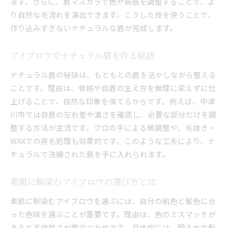
ます。さらに、眉マスカラで色や質感を調整することで、よ
り自然な毛流れを演出できます。こうした技を使うことで、
作り込みすぎないナチュラルな眉が完成します。
アイブロウでナチュラル眉を作る秘訣
ナチュラル眉の秘訣は、もともとの眉を活かしながら整える
ことです。理由は、骨格や自眉の生え方を無理に変えずに仕
上げることで、自然な印象を保てるからです。例えば、中津
川市では自眉の左右差や濃さを確認し、必要な部分だけを調
整する方法が主流です。プロの手による微調整や、毛抜き・
WAXでの産毛処理も効果的です。このような工夫により、ナ
チュラルで洗練された眉を手に入れられます。
素肌に馴染むアイブロウの選び方とは
素肌に馴染むアイブロウを選ぶには、自分の肌色と髪色に合
った色味を選ぶことが重要です。理由は、色のミスマッチが
あると不自然さが際立つためです。具体的には、明るめの髪