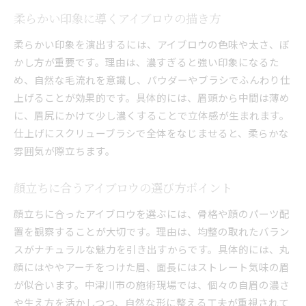
柔らかい印象に導くアイブロウの描き方
柔らかい印象を演出するには、アイブロウの色味や太さ、ぼ
かし方が重要です。理由は、濃すぎると強い印象になるた
め、自然な毛流れを意識し、パウダーやブラシでふんわり仕
上げることが効果的です。具体的には、眉頭から中間は薄め
に、眉尻にかけて少し濃くすることで立体感が生まれます。
仕上げにスクリューブラシで全体をなじませると、柔らかな
雰囲気が際立ちます。
顔立ちに合うアイブロウの選び方ポイント
顔立ちに合ったアイブロウを選ぶには、骨格や顔のパーツ配
置を観察することが大切です。理由は、均整の取れたバラン
スがナチュラルな魅力を引き出すからです。具体的には、丸
顔にはややアーチをつけた眉、面長にはストレート気味の眉
が似合います。中津川市の施術現場では、個々の自眉の濃さ
や生え方を活かしつつ、自然な形に整える工夫が重視されて