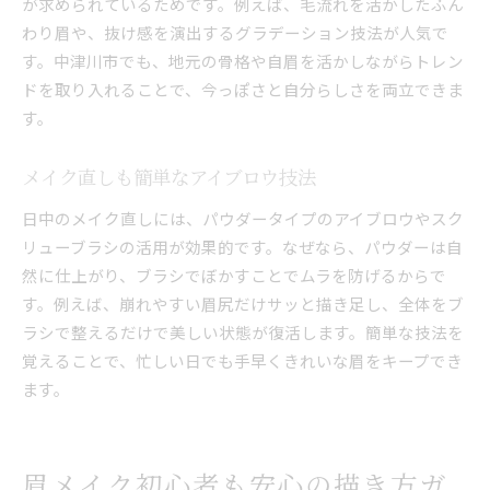
が求められているためです。例えば、毛流れを活かしたふん
わり眉や、抜け感を演出するグラデーション技法が人気で
す。中津川市でも、地元の骨格や自眉を活かしながらトレン
ドを取り入れることで、今っぽさと自分らしさを両立できま
す。
メイク直しも簡単なアイブロウ技法
日中のメイク直しには、パウダータイプのアイブロウやスク
リューブラシの活用が効果的です。なぜなら、パウダーは自
然に仕上がり、ブラシでぼかすことでムラを防げるからで
す。例えば、崩れやすい眉尻だけサッと描き足し、全体をブ
ラシで整えるだけで美しい状態が復活します。簡単な技法を
覚えることで、忙しい日でも手早くきれいな眉をキープでき
ます。
眉メイク初心者も安心の描き方ガ