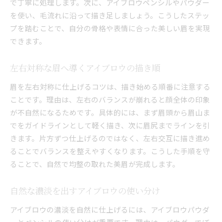
で丁寧に処理します。次に、アイブロウペンシルやパウダー
を使い、毛流れに沿って描き足しましょう。こうしたステッ
プを踏むことで、自分の骨格や表情に合った美しい眉を実現
できます。
左右対称な眉へ導くアイブロウの描き順
眉を左右対称に仕上げるコツは、描き始める順番に注意する
ことです。理由は、左右のバランスが崩れると顔全体の印象
が不自然になるためです。具体的には、まず眉頭から眉山ま
でをガイドラインとして軽く描き、次に眉尻までラインを引
きます。片方ずつ仕上げるのではなく、左右交互に描き進め
ることでバランスを整えやすくなります。こうした手順を守
ることで、自然で均整の取れた美眉が完成します。
自然な濃淡を出すアイブロウの使い分け
アイブロウの濃淡を自然に仕上げるには、アイブロウパウダ