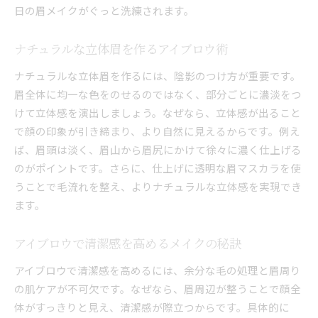
日の眉メイクがぐっと洗練されます。
忙しい日も崩れにくいアイブロウ活用術
手早く整うアイブロウメイク工夫集
ナチュラルな立体眉を作るアイブロウ術
自分らしい眉を引き出す描き方の工夫
ナチュラルな立体眉を作るには、陰影のつけ方が重要です。
個性を活かすアイブロウの描き分け術
眉全体に均一な色をのせるのではなく、部分ごとに濃淡をつ
顔立ちに合うアイブロウメイクの提案
けて立体感を演出しましょう。なぜなら、立体感が出ること
自分らしい表情を作るアイブロウ方法
で顔の印象が引き締まり、より自然に見えるからです。例え
なりたい印象別アイブロウの描き方
ば、眉頭は淡く、眉山から眉尻にかけて徐々に濃く仕上げる
のがポイントです。さらに、仕上げに透明な眉マスカラを使
コンプレックス解消アイブロウテクニック
うことで毛流れを整え、よりナチュラルな立体感を実現でき
自分だけのアイブロウスタイルを見つける
ます。
アイブロウで清潔感を高めるメイクの秘訣
アイブロウで清潔感を高めるには、余分な毛の処理と眉周り
の肌ケアが不可欠です。なぜなら、眉周辺が整うことで顔全
体がすっきりと見え、清潔感が際立つからです。具体的に