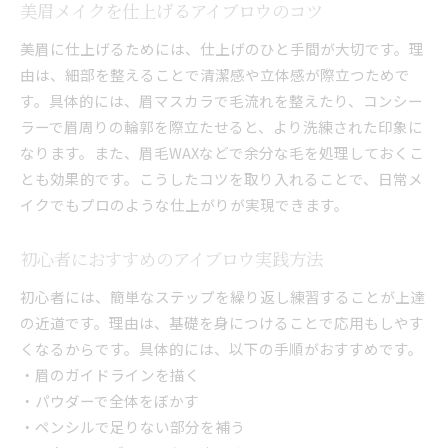
美眉メイクを仕上げるアイブロウのコツ
美眉に仕上げるためには、仕上げのひと手間が大切です。理
由は、細部を整えることで清潔感や立体感が際立つためで
す。具体的には、眉マスカラで毛流れを整えたり、コンシー
ラーで眉周りの輪郭を際立たせると、より洗練された印象に
なります。また、眉毛WAXなどで余分な毛を処理しておくこ
とも効果的です。こうしたコツを取り入れることで、日常メ
イクでもプロのような仕上がりが実現できます。
初心者におすすめのアイブロウ実践方法
初心者には、簡単なステップを繰り返し練習することが上達
の近道です。理由は、基礎を身につけることで応用もしやす
くなるからです。具体的には、以下の手順がおすすめです。
・眉のガイドラインを描く
・パウダーで全体をぼかす
・ペンシルで足りない部分を補う