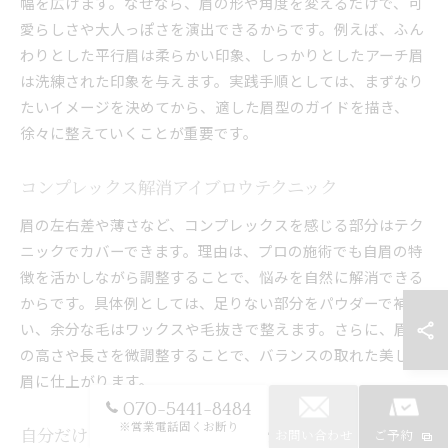
幅を広げます。なぜなら、眉の形や角度を変えるだけで、可
愛らしさや大人っぽさを演出できるからです。例えば、ふん
わりとした平行眉は柔らかい印象、しっかりとしたアーチ眉
は洗練された印象を与えます。実践手順としては、まずなり
たいイメージを決めてから、適した眉型のガイドを描き、
徐々に整えていくことが重要です。
コンプレックス解消アイブロウテクニック
眉の左右差や薄さなど、コンプレックスを感じる部分はテク
ニックでカバーできます。理由は、プロの施術でも自眉の特
徴を活かしながら調整することで、悩みを自然に解消できる
からです。具体例としては、足りない部分をパウダーで補
い、余分な毛はワックスや毛抜きで整えます。さらに、眉尻
の高さや長さを微調整することで、バランスの取れた美しい
眉に仕上がります。
070-5441-8484
※営業電話固くお断り
自分だけのアイブロウスタイルを見つける
お問い合わせ
ご予約