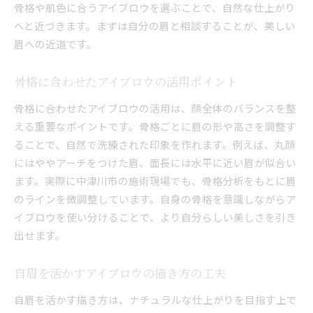
骨格や肌色に合うアイブロウを選ぶことで、自然な仕上がり
顔立ちに合うアイブロウの選び方ポイント
へと近づきます。まずは自分の眉と相談することが、美しい
洗練された眉印象を作るアイブロウ術
眉への近道です。
アイブロウでメリハリ顔を演出する方法
表情が映えるアイブロウの描き方解説
骨格に合わせたアイブロウの活用ポイント
ナチュラル眉に仕上げる実践ポイント
骨格に合わせたアイブロウの活用は、顔全体のバランスを整
自眉感を活かすアイブロウ仕上げの工夫
える重要なポイントです。骨格ごとに眉の形や高さを調整す
ムラなく描くためのアイブロウ手順公開
ることで、自然で洗練された印象を作れます。例えば、丸顔
にはややアーチをつけた眉、面長には水平に近い眉が似合い
立体感を出すアイブロウのぼかしテク
ます。実際に中津川市の施術現場でも、骨格分析をもとに眉
自然な毛流れを再現するアイブロウ技
のラインを微調整しています。自身の骨格を意識しながらア
アイブロウでナチュラル眉を作る秘訣
イブロウを使い分けることで、より自分らしい美しさを引き
素肌に馴染むアイブロウの選び方とは
出せます。
理想の眉を目指すメイクのコツ集
理想の眉を叶えるアイブロウの活用術
自眉を活かすアイブロウの描き方の工夫
自分に似合うアイブロウカラーの選び方
自眉を活かす描き方は、ナチュラルな仕上がりを目指す上で
長持ちするアイブロウメイクのコツ