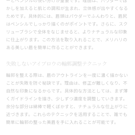
ーとペンシルの使い分けが重要です。理由は、パウダーでぼ
かしを加えると肌との調和が生まれ、立体感が出やすくなる
ためです。具体的には、眉頭はパウダーでふんわりと、眉尻
はペンシルでしっかり描くのがポイントです。さらに、スク
リューブラシで全体をなじませると、よりナチュラルな印象
に仕上がります。この方法を取り入れることで、メリハリの
ある美しい眉を簡単に作ることができます。
失敗しないアイブロウの輪郭調整テクニック
輪郭を整える際は、眉のアウトラインを一度に濃く描かない
ことが失敗を防ぐ秘訣です。理由は、修正が難しくなり、不
自然な印象になるからです。具体的な方法としては、まず薄
くガイドラインを描き、少しずつ濃度を調整していきます。
余分な部分は綿棒で軽くぼかすと、ナチュラルな仕上がりに
近づきます。これらのテクニックを活用することで、誰でも
簡単に輪郭の整った美眉を手に入れることが可能です。