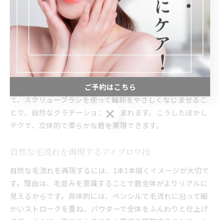
れます。
立体感を出すアイブロウのぼかしテク
立体感を演出するには、アイブロウのぼかしがポイントで
す。理由は、単色でべた塗りすると不自然になりやすいため
です。代表的な方法として、眉頭は薄く、眉尻に向かって濃
ご予約はこちら
く描き、パウダーやブラシで全体をぼかします。具体例とし
て、スクリューブラシを使って輪郭をやさしくなじませるこ
ご予約はこちら
とで、自然なグラデーションが生まれます。こうしたぼかし
テクで、立体的で柔らかな眉を実現できます。
自然な毛流れを再現するアイブロウ技
自然な毛流れを再現するには、1本1本描くイメージが大切で
す。理由は、毛並みを意識することで眉全体がよりリアルに
見えるからです。具体的には、ペンシルで毛流れに沿って細
かいストロークを重ね、パウダーで全体をふんわりと仕上げ