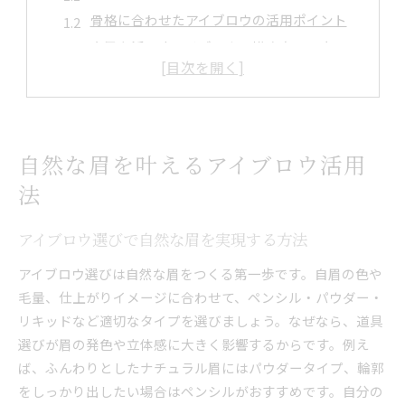
骨格に合わせたアイブロウの活用ポイント
自眉を活かすアイブロウの描き方の工夫
肌なじみを意識したアイブロウテクニック
ナチュラルな立体眉を作るアイブロウ術
アイブロウで清潔感を高めるメイクの秘訣
美眉を描くための基本テクニック紹介
自然な眉を叶えるアイブロウ活用
美眉を叶えるアイブロウの基本ステップ
法
左右対称な眉へ導くアイブロウの描き順
自然な濃淡を出すアイブロウの使い分け
アイブロウ選びで自然な眉を実現する方法
失敗しないアイブロウの輪郭調整テクニック
アイブロウ選びは自然な眉をつくる第一歩です。自眉の色や
美眉メイクを仕上げるアイブロウのコツ
毛量、仕上がりイメージに合わせて、ペンシル・パウダー・
初心者におすすめのアイブロウ実践方法
リキッドなど適切なタイプを選びましょう。なぜなら、道具
選びが眉の発色や立体感に大きく影響するからです。例え
アイブロウで印象アップの秘訣を解説
ば、ふんわりとしたナチュラル眉にはパウダータイプ、輪郭
アイブロウが与える第一印象の変化とは
をしっかり出したい場合はペンシルがおすすめです。自分の
柔らかい印象に導くアイブロウの描き方