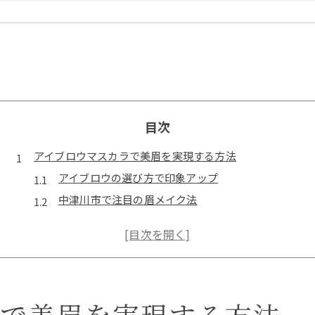
目次
アイブロウマスカラで美眉を実現する方法
アイブロウの選び方で印象アップ
中津川市で注目の眉メイク法
自然なラインを作るアイブロウ技術
顔立ちに合ったアイブロウデザイン
施術前に知っておきたいポイント
プロが教えるアイブロウケアの秘訣
中津川市で見つける理想のアイブロウ