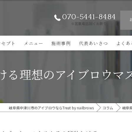
070-5441-8484
※営業電話固くお断り
ンセプト
メニュー
施術事例
代表あいさつ
よくあ
ける理想のアイブロウマ
岐阜県中津川市のアイブロウならTreat by nailbrows
コラム
岐阜