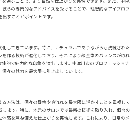
ーを選ぶことで、より自然な仕上がりを実現できます。また、中津
施術前の準備で結果が変わる
。彼らの専門的なアドバイスを受けることで、理想的なアイブロウ
中津川市のおすすめ施術法
を出すことがポイントです。
施術のプロが教えるアイブロウ
トレンドを押さえた施術選び
理想の眉を実現する施術の選択
変化してきています。特に、ナチュラルでありながらも洗練された
ンを作る技術が進化しており、それにより顔全体のバランスが取れ
立体的で魅力的な印象を演出します。中津川市のプロフェッショナ
、個々の魅力を最大限に引き出しています。
する方法は、個々の骨格や毛流れを最大限に活かすことを重視して
成します。特に、地元のサロンでは最新の技術を取り入れ、個々の
立体感を兼ね備えた仕上がりを実現します。これにより、日常のメ