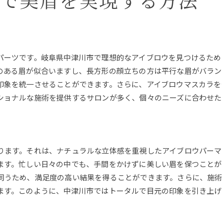
ラで美眉を実現する方法
アイブロウ選びで失敗しないために
地元で探すアイブロウの新トレンド
中津川市のプロが推すアイブロウ法
理想的なアイブロウの見つけ方
パーツです。岐阜県中津川市で理想的なアイブロウを見つけるため
のある眉が似合いますし、長方形の顔立ちの方は平行な眉がバラン
眉の印象を変えるアイブロウの力
印象を統一させることができます。さらに、アイブロウマスカラを
魅力を引き出すアイブロウ選び
ショナルな施術を提供するサロンが多く、個々のニーズに合わせた
プロが教えるアイブロウの選び方
プロが語るアイブロウの基本法則
アイブロウ選びで重要なポイント
自然な美しさを引き出す秘訣
ります。それは、ナチュラルな立体感を重視したアイブロウパーマ
ます。忙しい日々の中でも、手間をかけずに美しい眉を保つことが
プロの視点で見るアイブロウ選び
伺うため、満足度の高い結果を得ることができます。さらに、施術
顔立ちに合った最適なアイブロウ
ます。このように、中津川市ではトータルで目元の印象を引き上げ
アイブロウの選択ミスを防ぐ方法
自然な印象を与えるアイブロウの秘密