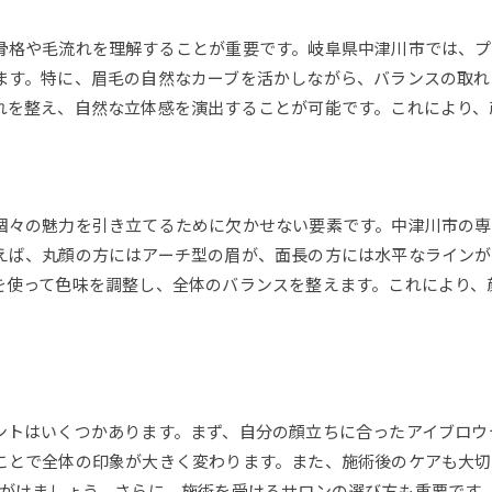
自然な眉を作るためのポイント
ナチュラルに見せるアイブロウ技
骨格や毛流れを理解することが重要です。岐阜県中津川市では、
生活スタイルに合った眉デザイン
ます。特に、眉毛の自然なカーブを活かしながら、バランスの取れ
れを整え、自然な立体感を演出することが可能です。これにより、
自然と調和する眉の作り方
プロが選ぶアイブロウでイメージアップ
自然さを重視したアイブロウの選び方
中津川市の人気アイブロウサロン情報
個々の魅力を引き立てるために欠かせない要素です。中津川市の
中津川市で評判の高いサロン紹介
えば、丸顔の方にはアーチ型の眉が、面長の方には水平なラインが
話題のサロンで叶える美しい眉
を使って色味を調整し、全体のバランスを整えます。これにより、
予約必須の人気アイブロウスポット
サロン選びで失敗しないポイント
プロの技術で理想の眉を手に入れる
中津川市でおすすめのアイブロウ体験
ントはいくつかあります。まず、自分の顔立ちに合ったアイブロウ
アイブロウマスカラで顔立ちを引き立てる
ことで全体の印象が大きく変わります。また、施術後のケアも大切
アイブロウマスカラで表情を変える
心がけましょう。さらに、施術を受けるサロンの選び方も重要です