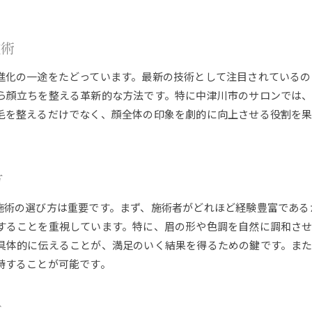
中津川市で流行している美容トレンド
アイブロウが男性美容に与える影響
技術
地域で成長する美容市場の現状
最新技術によるアイブロウの進化
進化の一途をたどっています。最新の技術として注目されているの
アイブロウがもたらす美容の未来
ら顔立ちを整える革新的な方法です。特に中津川市のサロンでは
毛を整えるだけでなく、顔全体の印象を劇的に向上させる役割を
方
施術の選び方は重要です。まず、施術者がどれほど経験豊富である
することを重視しています。特に、眉の形や色調を自然に調和さ
具体的に伝えることが、満足のいく結果を得るための鍵です。ま
持することが可能です。
ド