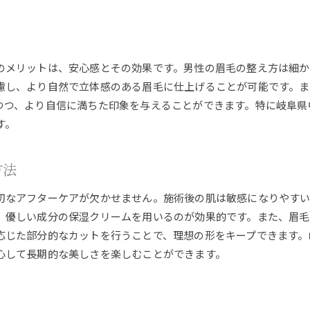
男性専用施術が求められる背景
施術の効果を最大化するためのヒント
男性と女性の施術の違い
のメリットは、安心感とその効果です。男性の眉毛の整え方は細か
効果を実感するまでの期間と改善ポイント
慮し、より自然で立体感のある眉毛に仕上げることが可能です。
施術の効果を維持するためのケア方法
つつ、より自信に満ちた印象を与えることができます。特に岐阜県
施術が生活の質に与える影響
す。
岐阜県中津川市で体験する男性向けアイブロウの真価
中津川市での施術体験談
方法
施術の効果を実感するまでのプロセス
切なアフターケアが欠かせません。施術後の肌は敏感になりやす
地元でのアイブロウ施術の評判
、優しい成分の保湿クリームを用いるのが効果的です。また、眉
施術が持つ持続的な効果
応じた部分的なカットを行うことで、理想の形をキープできます。
地域の美容サロンが選ばれる理由
心して長期的な美しさを楽しむことができます。
体験者が語る施術の価値
アイブロウ施術がもたらす男性の顔立ち変化のプロセス
顔の印象を変えるアイブロウの力