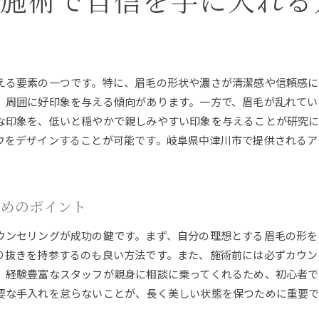
ウ施術で自信を手に入れる
中津川市で体感できる最新アイブロウ技術
自然な仕上がりを実現する施術の選び方
男性におすすめの眉毛スタイルトレンド
施術によって生まれる顔立ちの変化
える要素の一つです。特に、眉毛の形状や濃さが清潔感や信頼感に
、周囲に好印象を与える傾向があります。一方で、眉毛が乱れてい
地域特有の施術スタイルとその利点
な印象を、低いと穏やかで親しみやすい印象を与えることが研究に
中津川市での施術が支持される理由
ウをデザインすることが可能です。岐阜県中津川市で提供されるア
清潔感を高める岐阜県中津川市のアイブロウ施術の秘密
清潔感アップのための眉毛デザイン
施術で清潔感が増すメカニズム
ためのポイント
プロが教える清潔感を出す眉毛のコツ
ウンセリングが成功の鍵です。まず、自分の理想とする眉毛の形を
施術後の印象が周囲に与える影響
り抜きを持参するのも良い方法です。また、施術前には必ずカウン
日常生活における清潔感の重要性
、経験豊富なスタッフが親身に相談に乗ってくれるため、初心者で
清潔感を保つための美容習慣
要な手入れを怠らないことが、長く美しい状態を保つために重要で
男性専用アイブロウ施術の効果とその理由を探る