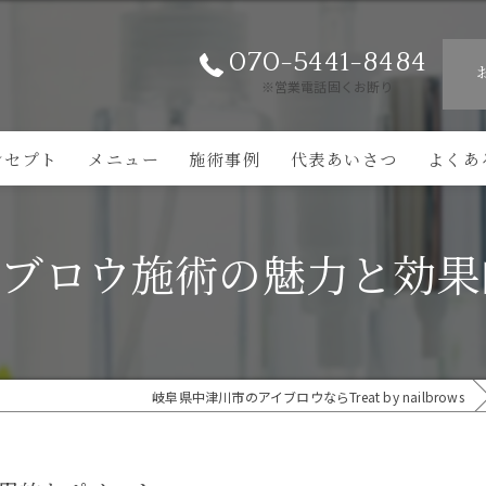
070-5441-8484
※営業電話固くお断り
ンセプト
メニュー
施術事例
代表あいさつ
よくあ
イブロウ施術の魅力と効果
岐阜県中津川市のアイブロウならTreat by nailbrows