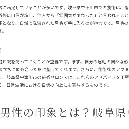
施術プロセスによる顔立ちの変化
常に満足していることが多いです。岐阜県中津川市での施術は、
術後に自信が増し、他人から「雰囲気が変わった」と言われること
顔型に合わせた施術の重要性
能となり、自然で洗練された眉毛が手に入るのが魅力です。眉毛の
施術前後のビフォーアフター
す。
顔立ちが変わることで得られる自信
顔の印象に関する研究と施術効果
識
岐阜県中津川市で人気の男性アイブロウ施術が持つメリット
地域で選ばれる理由とそのメリット
礎知識を持っておくことが重要です。まず、自分の眉毛の自然な形
顔立ちに最も合った形に整えてくれます。さらに、施術後のアフタ
施術が持つ美的効果とその証明
す。岐阜県中津川市の施術サロンでは、これらのアドバイスを丁
ご予約はこちら
ご予約はこちら
人気施術の選び方とその利点
く、日常生活における自信の向上にも寄与するものです。
施術の効果を活用した成功事例
地域でのアイブロウ施術の普及状況
施術を受けることで得られる生活の変化
る男性の印象とは？岐阜県
アイブロウで変わる！岐阜県中津川市の男性美容の新潮流
男性美容の新潮流としてのアイブロウ