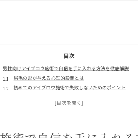
目次
男性向けアイブロウ施術で自信を手に入れる方法を徹底解説
眉毛の形が与える心理的影響とは
初めてのアイブロウ施術で失敗しないためのポイント
プロの施術で得られる安心感と効果
施術後のアフターケアで長持ちさせる方法
経験者が語るアイブロウ施術の魅力
施術前に知っておくべき眉毛の基礎知識
アイブロウが変える男性の印象とは？岐阜県中津川市の魅力的